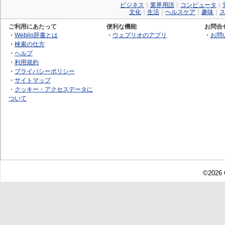
ビジネス
｜
業界用語
｜
コンピュータ
｜
文化
｜
生活
｜
ヘルスケア
｜
趣味
｜
ご利用にあたって
便利な機能
お問合
・
Weblio辞書とは
・
ウェブリオのアプリ
・
お問
・
検索の仕方
・
ヘルプ
・
利用規約
・
プライバシーポリシー
・
サイトマップ
・
クッキー・アクセスデータに
ついて
©2026 