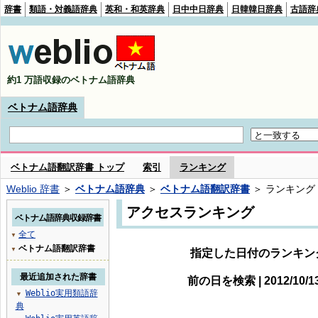
辞書
類語・対義語辞典
英和・和英辞典
日中中日辞典
日韓韓日辞典
古語辞
約1 万語収録のベトナム語辞典
ベトナム語辞典
ベトナム語翻訳辞書 トップ
索引
ランキング
Weblio 辞書
＞
ベトナム語辞典
＞
ベトナム語翻訳辞書
＞ ランキング
アクセスランキング
ベトナム語辞典収録辞書
全て
▼
ベトナム語翻訳辞書
▼
指定した日付のランキン
最近追加された辞書
前の日を検索 | 2012/10/
Weblio実用類語辞
▼
典