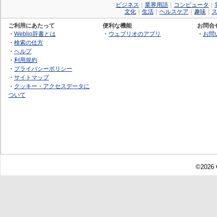
ビジネス
｜
業界用語
｜
コンピュータ
｜
文化
｜
生活
｜
ヘルスケア
｜
趣味
｜
ご利用にあたって
便利な機能
お問合
・
Weblio辞書とは
・
ウェブリオのアプリ
・
お問
・
検索の仕方
・
ヘルプ
・
利用規約
・
プライバシーポリシー
・
サイトマップ
・
クッキー・アクセスデータに
ついて
©2026 