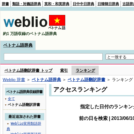
辞書
類語・対義語辞典
英和・和英辞典
日中中日辞典
日韓韓日辞典
古語辞
約1 万語収録のベトナム語辞典
ベトナム語辞典
ベトナム語翻訳辞書 トップ
索引
ランキング
Weblio 辞書
＞
ベトナム語辞典
＞
ベトナム語翻訳辞書
＞ ランキング
アクセスランキング
ベトナム語辞典収録辞書
全て
▼
ベトナム語翻訳辞書
▼
指定した日付のランキン
最近追加された辞書
前の日を検索 | 2013/06/
Weblio実用類語辞
▼
典