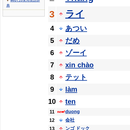
Weblio実用英語辞
▼
典
ライ
3
4
あつい
5
だめ
6
ゾーイ
7
xin chào
8
テット
9
làm
10
ten
duong
11
会社
12
ンゴ ドック
13