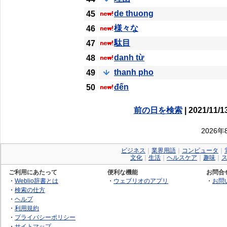
de thuong
45
様々な
46
駄目
47
danh từ
48
thanh pho
49
đến
50
前の日を検索
| 2021/11/1
2026
ビジネス
｜
業界用語
｜
コンピュータ
｜
文化
｜
生活
｜
ヘルスケア
｜
趣味
｜
ご利用にあたって
便利な機能
お問合
・
Weblio辞書とは
・
ウェブリオのアプリ
・
お問
・
検索の仕方
・
ヘルプ
・
利用規約
・
プライバシーポリシー
・
サイトマップ