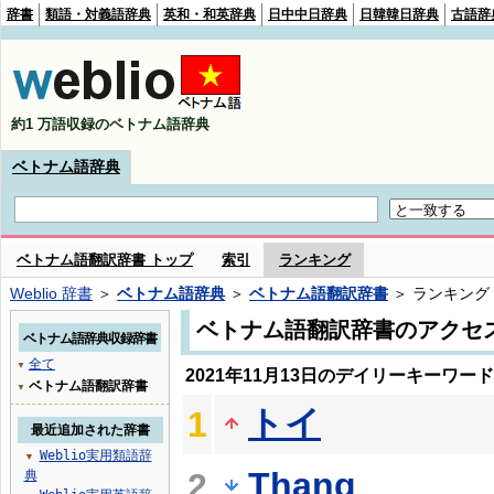
辞書
類語・対義語辞典
英和・和英辞典
日中中日辞典
日韓韓日辞典
古語辞
約1 万語収録のベトナム語辞典
ベトナム語辞典
ベトナム語翻訳辞書 トップ
索引
ランキング
Weblio 辞書
＞
ベトナム語辞典
＞
ベトナム語翻訳辞書
＞ ランキング
ベトナム語翻訳辞書のアクセ
ベトナム語辞典収録辞書
全て
▼
2021年11月13日のデイリーキーワー
ベトナム語翻訳辞書
▼
トイ
1
最近追加された辞書
Weblio実用類語辞
▼
Thang
2
典