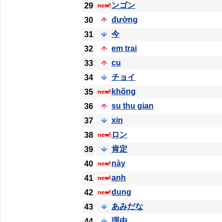
ンゴン
29
đường
30
今
31
em trai
32
cu
33
チョイ
34
không
35
su thu gian
36
xin
37
ロン
38
肯定
39
này
40
anh
41
dung
42
あみだな
43
理由
44