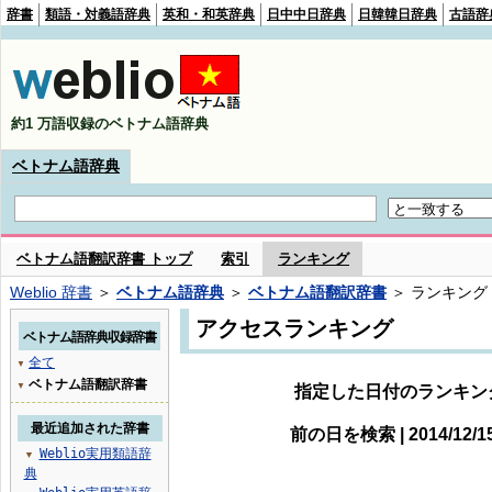
辞書
類語・対義語辞典
英和・和英辞典
日中中日辞典
日韓韓日辞典
古語辞
約1 万語収録のベトナム語辞典
ベトナム語辞典
ベトナム語翻訳辞書 トップ
索引
ランキング
Weblio 辞書
＞
ベトナム語辞典
＞
ベトナム語翻訳辞書
＞ ランキング
アクセスランキング
ベトナム語辞典収録辞書
全て
▼
ベトナム語翻訳辞書
▼
指定した日付のランキン
最近追加された辞書
前の日を検索 | 2014/12/
Weblio実用類語辞
▼
典