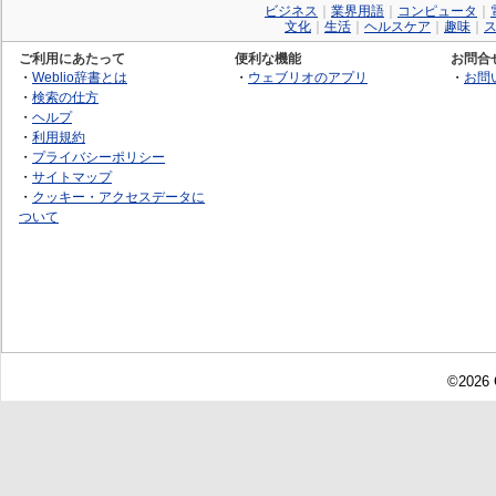
ビジネス
｜
業界用語
｜
コンピュータ
｜
文化
｜
生活
｜
ヘルスケア
｜
趣味
｜
ご利用にあたって
便利な機能
お問合
・
Weblio辞書とは
・
ウェブリオのアプリ
・
お問
・
検索の仕方
・
ヘルプ
・
利用規約
・
プライバシーポリシー
・
サイトマップ
・
クッキー・アクセスデータに
ついて
©2026 