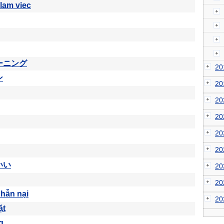
lam viec
ーニング
2
ン
2
2
2
2
2
いい
2
2
nhẫn nại
2
ặt
g