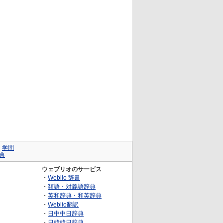
｜
学問
典
ウェブリオのサービス
・
Weblio 辞書
・
類語・対義語辞典
・
英和辞典・和英辞典
・
Weblio翻訳
・
日中中日辞典
・
日韓韓日辞典