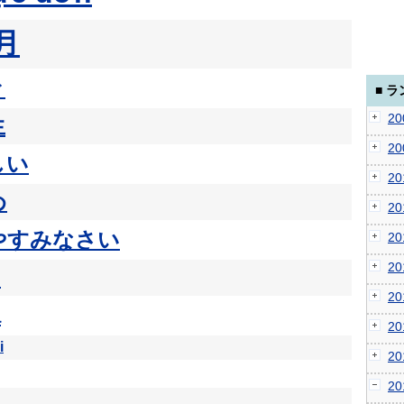
月
々
■ 
2
生
2
しい
2
め
2
やすみなさい
2
2
i
2
a
2
i
2
2