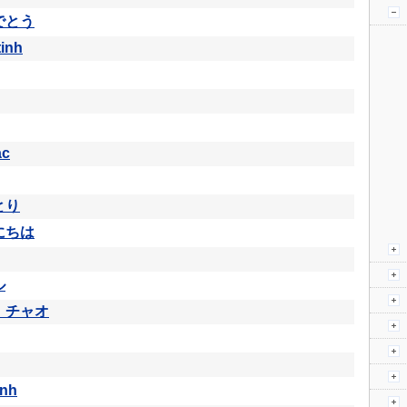
でとう
tinh
ạc
とり
にちは
ル
 チャオ
inh