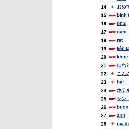
おめ
14
binh 
15
phai
16
nam
17
rat
18
liên l
19
khoe
20
にわ
21
こん
22
hai
23
ホテ
24
シン
25
buon
26
anh
27
gia d
28