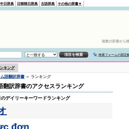
中日辞典
日韓韓日辞典
古語辞典
その他の辞書▼
複数の辞書から検
検索フォームの固定
ンキング
ナム語翻訳辞書
＞ ランキング
語翻訳辞書のアクセスランキング
1日のデイリーキーワードランキング
オ
ực đơn