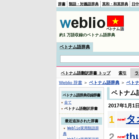
辞書
類語・対義語辞典
英和・和英辞典
日中
約1 万語収録のベトナム語辞典
ベトナム語辞典
ベトナム語翻訳辞書 トップ
索引
ラ
Weblio 辞書
＞
ベトナム語辞典
＞
ベト
ベトナム
ベトナム語辞典収録辞書
全て
▼
2017年1月
ベトナム語翻訳辞書
▼
タ
1
最近追加された辞書
Weblio実用類語辞
▼
th
2
典