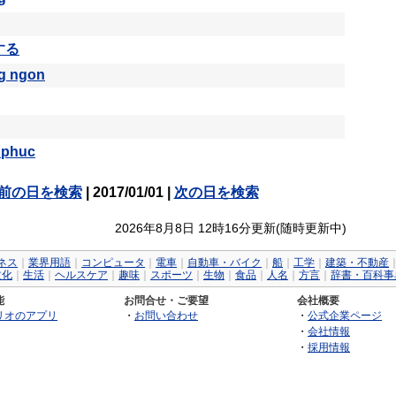
する
g ngon
 phuc
前の日を検索
| 2017/01/01 |
次の日を検索
2026年8月8日 12時16分更新(随時更新中)
ネス
｜
業界用語
｜
コンピュータ
｜
電車
｜
自動車・バイク
｜
船
｜
工学
｜
建築・不動産
文化
｜
生活
｜
ヘルスケア
｜
趣味
｜
スポーツ
｜
生物
｜
食品
｜
人名
｜
方言
｜
辞書・百科事
能
お問合せ・ご要望
会社概要
リオのアプリ
・
お問い合わせ
・
公式企業ページ
・
会社情報
・
採用情報