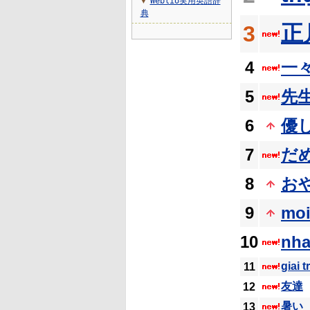
Weblio実用英語辞
▼
典
正
3
4
一
5
先
6
優
7
だ
8
お
9
mo
10
nh
giai tr
11
友達
12
暑い
13