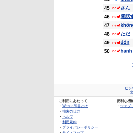
さん
45
電話
46
khôn
47
ただ
48
đón
49
hanh
50
ビジ
ご利用にあたって
便利な機
・
Weblio辞書とは
・
ウェブ
・
検索の仕方
・
ヘルプ
・
利用規約
・
プライバシーポリシー
・
サイトマップ