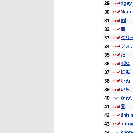
ngay 
29
Nam
30
trẻ
31
服
32
クリ
33
フォ
34
た
35
nữa
36
妊娠
37
いぬ
38
いち
39
かわ
40
兄
41
tính 
42
sự gi
43
khon
44