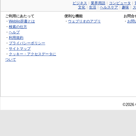
ビジネス
｜
業界用語
｜
コンピュータ
｜
文化
｜
生活
｜
ヘルスケア
｜
趣味
｜
ご利用にあたって
便利な機能
お問合
・
Weblio辞書とは
・
ウェブリオのアプリ
・
お問
・
検索の仕方
・
ヘルプ
・
利用規約
・
プライバシーポリシー
・
サイトマップ
・
クッキー・アクセスデータに
ついて
©2026 