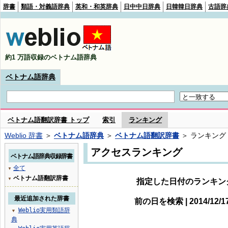
辞書
類語・対義語辞典
英和・和英辞典
日中中日辞典
日韓韓日辞典
古語辞
約1 万語収録のベトナム語辞典
ベトナム語辞典
ベトナム語翻訳辞書 トップ
索引
ランキング
Weblio 辞書
＞
ベトナム語辞典
＞
ベトナム語翻訳辞書
＞ ランキング
アクセスランキング
ベトナム語辞典収録辞書
全て
▼
ベトナム語翻訳辞書
▼
指定した日付のランキン
最近追加された辞書
前の日を検索 | 2014/12/
Weblio実用類語辞
▼
典