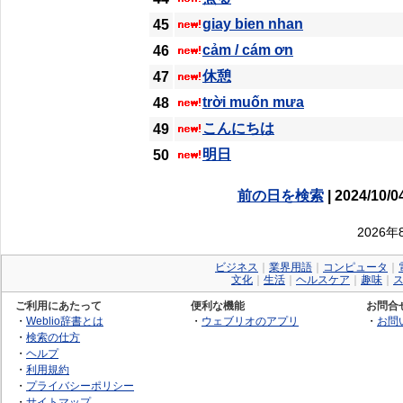
giay bien nhan
45
cảm / cám ơn
46
休憩
47
trời muốn mưa
48
こんにちは
49
明日
50
前の日を検索
| 2024/10/0
2026
ビジネス
｜
業界用語
｜
コンピュータ
｜
文化
｜
生活
｜
ヘルスケア
｜
趣味
｜
ご利用にあたって
便利な機能
お問合
・
Weblio辞書とは
・
ウェブリオのアプリ
・
お問
・
検索の仕方
・
ヘルプ
・
利用規約
・
プライバシーポリシー
・
サイトマップ