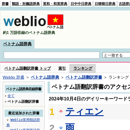
辞書
類語・対義語辞典
英和・和英辞典
日中中日辞典
日韓韓日辞典
古語辞
約1 万語収録のベトナム語辞典
ベトナム語辞典
ベトナム語翻訳辞書 トップ
索引
ランキング
Weblio 辞書
＞
ベトナム語辞典
＞
ベトナム語翻訳辞書
＞ ランキング
ベトナム語翻訳辞書のアクセ
ベトナム語辞典収録辞書
全て
▼
2024年10月4日のデイリーキーワード
ベトナム語翻訳辞書
▼
ティエン
1
最近追加された辞書
Weblio実用類語辞
▼
雨
2
典