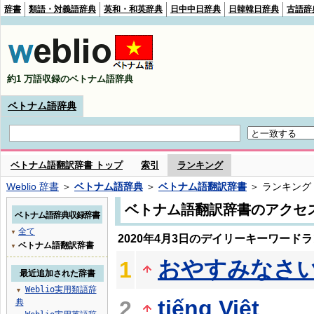
辞書
類語・対義語辞典
英和・和英辞典
日中中日辞典
日韓韓日辞典
古語辞
約1 万語収録のベトナム語辞典
ベトナム語辞典
ベトナム語翻訳辞書 トップ
索引
ランキング
Weblio 辞書
＞
ベトナム語辞典
＞
ベトナム語翻訳辞書
＞ ランキング
ベトナム語翻訳辞書のアクセ
ベトナム語辞典収録辞書
全て
▼
2020年4月3日のデイリーキーワード
ベトナム語翻訳辞書
▼
おやすみなさ
1
最近追加された辞書
Weblio実用類語辞
▼
tiếng Việt
2
典