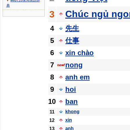
Weblio実用英語辞
▼
典
Chúc ngủ ngo
3
4
先生
5
仕事
6
xin chào
7
nong
8
anh em
9
hoi
10
ban
khong
11
xin
12
anh
13