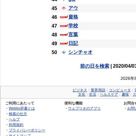
アウ
45
資格
46
学校
47
言葉
48
日記
49
シンチャオ
50
前の日を検索
| 2020/04/0
2026
ビジネス
｜
業界用語
｜
コンピュータ
｜
文化
｜
生活
｜
ヘルスケア
｜
趣味
｜
ご利用にあたって
便利な機能
お問合
・
Weblio辞書とは
・
ウェブリオのアプリ
・
お問
・
検索の仕方
・
ヘルプ
・
利用規約
・
プライバシーポリシー
・
サイトマップ