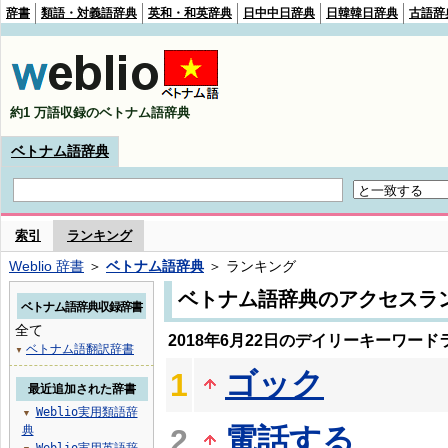
辞書
類語・対義語辞典
英和・和英辞典
日中中日辞典
日韓韓日辞典
古語辞
約1 万語収録のベトナム語辞典
ベトナム語辞典
索引
ランキング
Weblio 辞書
＞
ベトナム語辞典
＞ ランキング
ベトナム語辞典のアクセスラ
ベトナム語辞典収録辞書
全て
2018年6月22日のデイリーキーワード
ベトナム語翻訳辞書
▼
ゴック
1
最近追加された辞書
Weblio実用類語辞
▼
電話する
典
2