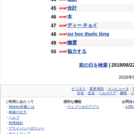
合計
45
本
46
ディー チョイ
47
sự học thuộc lòng
48
幽霊
49
協力する
50
前の日を検索
| 2018/06/2
2026
ビジネス
｜
業界用語
｜
コンピュータ
｜
文化
｜
生活
｜
ヘルスケア
｜
趣味
｜
ご利用にあたって
便利な機能
お問合
・
Weblio辞書とは
・
ウェブリオのアプリ
・
お問
・
検索の仕方
・
ヘルプ
・
利用規約
・
プライバシーポリシー
・
サイトマップ