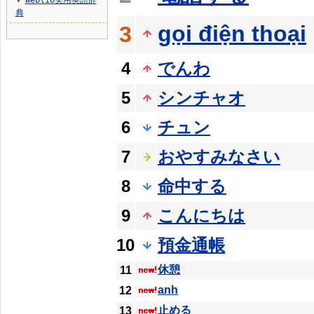
Weblio実用英語辞
▼
典
gọi điện thoại
3
4
でんわ
5
シンチャオ
6
チュン
7
おやすみなさい
8
命中する
9
こんにちは
10
預金通帳
休憩
11
anh
12
止める
13