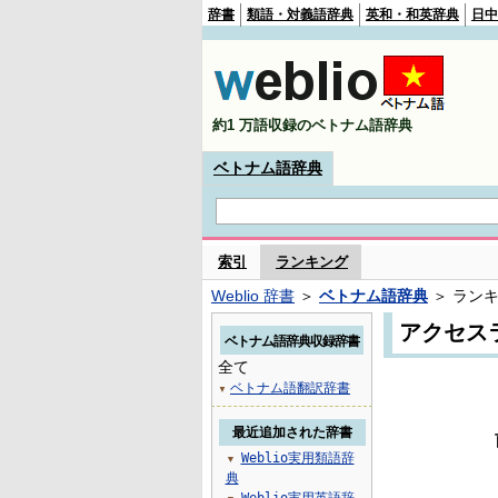
辞書
類語・対義語辞典
英和・和英辞典
日中
約1 万語収録のベトナム語辞典
ベトナム語辞典
索引
ランキング
Weblio 辞書
＞
ベトナム語辞典
＞ ラン
アクセス
ベトナム語辞典収録辞書
全て
ベトナム語翻訳辞書
▼
最近追加された辞書
Weblio実用類語辞
▼
典