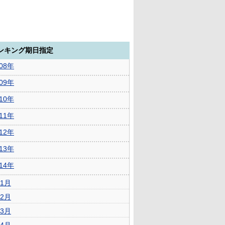
ランキング期日指定
008年
009年
010年
011年
012年
013年
014年
1月
2月
3月