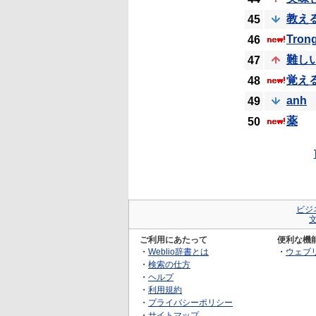
教え
45
Tron
46
難し
47
覚え
48
anh
49
薬
50
ビジ
ご利用にあたって
便利な機
・
Weblio辞書とは
・
ウェブ
・
検索の仕方
・
ヘルプ
・
利用規約
・
プライバシーポリシー
・
サイトマップ