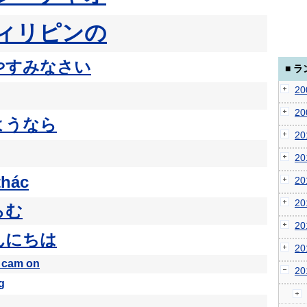
ィリピンの
やすみなさい
■ 
2
2
ようなら
2
2
thác
2
2
らむ
2
んにちは
2
 cam on
2
g