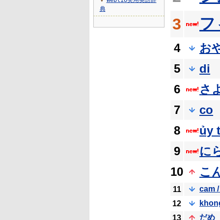
Weblio実用英語辞
▼
典
フ
3
4
お
5
di
6
さ
7
co
8
ủy 
9
に
10
こ
cam /
11
khon
12
だめ
13