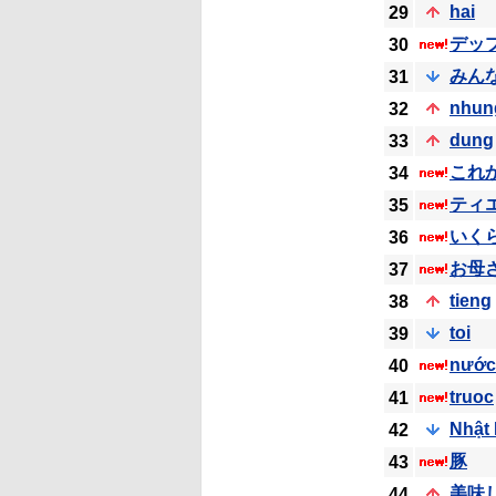
hai
29
デッ
30
みん
31
nhun
32
dung
33
これ
34
ティ
35
いく
36
お母
37
tieng
38
toi
39
nước
40
truoc
41
Nhật
42
豚
43
美味
44