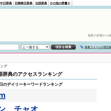
中日辞典
日韓韓日辞典
古語辞典
その他の辞書▼
複数の辞書から検
検索フォームの固定
キング
語辞典のアクセスランキング
月5日のデイリーキーワードランキング
am
ン チャオ