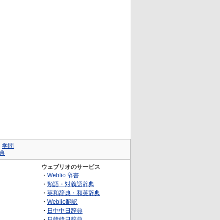
｜
学問
典
ウェブリオのサービス
・
Weblio 辞書
・
類語・対義語辞典
・
英和辞典・和英辞典
・
Weblio翻訳
・
日中中日辞典
・
日韓韓日辞典