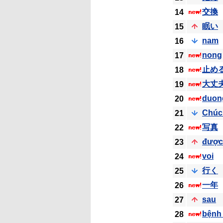
交換
14
眠い
15
nam
16
nong
17
止め
18
大丈
19
duon
20
Chúc
21
写真
22
được
23
voi
24
行く
25
一年
26
sau
27
bệnh 
28