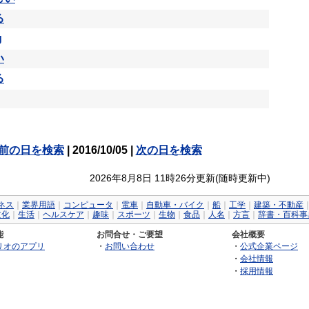
る
g
い
る
前の日を検索
| 2016/10/05 |
次の日を検索
2026年8月8日 11時26分更新(随時更新中)
ネス
｜
業界用語
｜
コンピュータ
｜
電車
｜
自動車・バイク
｜
船
｜
工学
｜
建築・不動産
文化
｜
生活
｜
ヘルスケア
｜
趣味
｜
スポーツ
｜
生物
｜
食品
｜
人名
｜
方言
｜
辞書・百科事
能
お問合せ・ご要望
会社概要
リオのアプリ
・
お問い合わせ
・
公式企業ページ
・
会社情報
・
採用情報