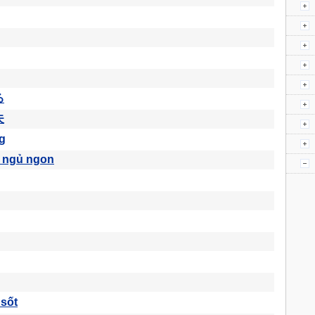
る
夫
g
 ngủ ngon
sốt