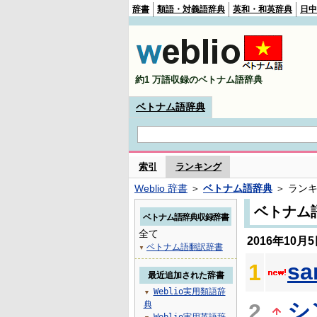
辞書
類語・対義語辞典
英和・和英辞典
日中
約1 万語収録のベトナム語辞典
ベトナム語辞典
索引
ランキング
Weblio 辞書
＞
ベトナム語辞典
＞ ラン
ベトナム
ベトナム語辞典収録辞書
全て
2016年10
ベトナム語翻訳辞書
▼
s
1
最近追加された辞書
Weblio実用類語辞
▼
シ
典
2