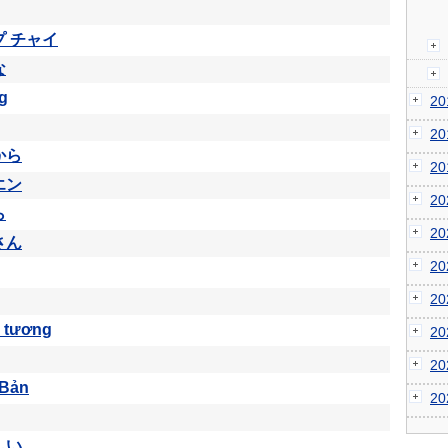
プ チャイ
な
g
2
2
から
2
エン
2
ら
2
さん
2
2
 tương
2
2
 Bản
2
しい