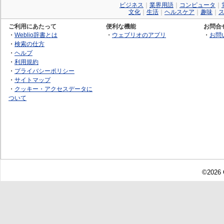
ビジネス
｜
業界用語
｜
コンピュータ
｜
文化
｜
生活
｜
ヘルスケア
｜
趣味
｜
ご利用にあたって
便利な機能
お問合
・
Weblio辞書とは
・
ウェブリオのアプリ
・
お問
・
検索の仕方
・
ヘルプ
・
利用規約
・
プライバシーポリシー
・
サイトマップ
・
クッキー・アクセスデータに
ついて
©2026 