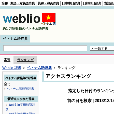
辞書
類語・対義語辞典
英和・和英辞典
日中中日辞典
日韓韓日辞典
古語辞
約1 万語収録のベトナム語辞典
ベトナム語辞典
索引
ランキング
Weblio 辞書
＞
ベトナム語辞典
＞ ランキング
アクセスランキング
ベトナム語辞典収録辞書
全て
ベトナム語翻訳辞書
▼
指定した日付のランキン
最近追加された辞書
前の日を検索 | 2013/12/
Weblio実用類語辞
▼
典