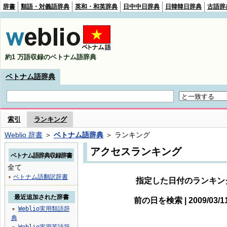
辞書
類語・対義語辞典
英和・和英辞典
日中中日辞典
日韓韓日辞典
古語辞
約1 万語収録のベトナム語辞典
ベトナム語辞典
索引
ランキング
Weblio 辞書
＞
ベトナム語辞典
＞ ランキング
アクセスランキング
ベトナム語辞典収録辞書
全て
ベトナム語翻訳辞書
▼
指定した日付のランキン
最近追加された辞書
前の日を検索 | 2009/03/
Weblio実用類語辞
▼
典