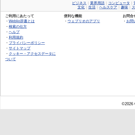
ビジネス
｜
業界用語
｜
コンピュータ
｜
文化
｜
生活
｜
ヘルスケア
｜
趣味
｜
ご利用にあたって
便利な機能
お問合
・
Weblio辞書とは
・
ウェブリオのアプリ
・
お問
・
検索の仕方
・
ヘルプ
・
利用規約
・
プライバシーポリシー
・
サイトマップ
・
クッキー・アクセスデータに
ついて
©2026 