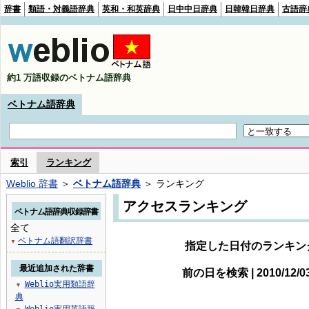
辞書
類語・対義語辞典
英和・和英辞典
日中中日辞典
日韓韓日辞典
古語辞
約1 万語収録のベトナム語辞典
ベトナム語辞典
索引
ランキング
Weblio 辞書
＞
ベトナム語辞典
＞ ランキング
アクセスランキング
ベトナム語辞典収録辞書
全て
ベトナム語翻訳辞書
▼
指定した日付のランキン
最近追加された辞書
前の日を検索 | 2010/12/
Weblio実用類語辞
▼
典