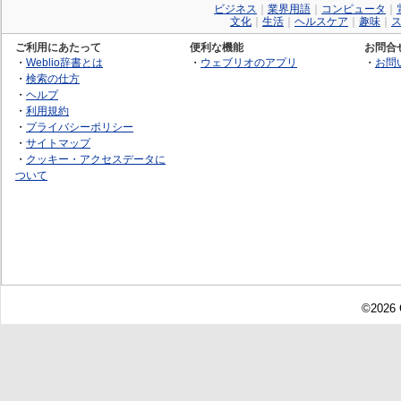
ビジネス
｜
業界用語
｜
コンピュータ
｜
文化
｜
生活
｜
ヘルスケア
｜
趣味
｜
ご利用にあたって
便利な機能
お問合
・
Weblio辞書とは
・
ウェブリオのアプリ
・
お問
・
検索の仕方
・
ヘルプ
・
利用規約
・
プライバシーポリシー
・
サイトマップ
・
クッキー・アクセスデータに
ついて
©2026 