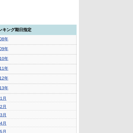
ランキング期日指定
008年
009年
010年
011年
012年
013年
1月
2月
3月
4月
5月