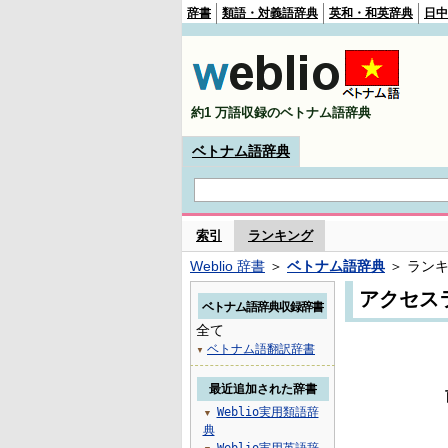
辞書
類語・対義語辞典
英和・和英辞典
日中
約1 万語収録のベトナム語辞典
ベトナム語辞典
索引
ランキング
Weblio 辞書
＞
ベトナム語辞典
＞ ラン
アクセス
ベトナム語辞典収録辞書
全て
ベトナム語翻訳辞書
▼
最近追加された辞書
Weblio実用類語辞
▼
典