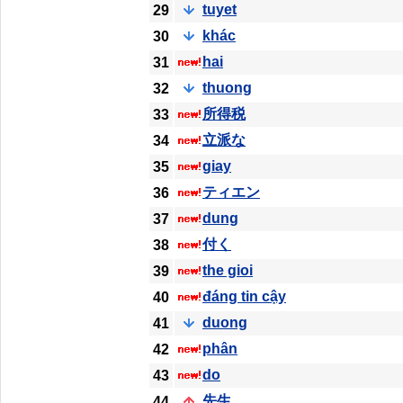
tuyet
29
khác
30
hai
31
thuong
32
所得税
33
立派な
34
giay
35
ティエン
36
dung
37
付く
38
the gioi
39
đáng tin cậy
40
duong
41
phân
42
do
43
先生
44