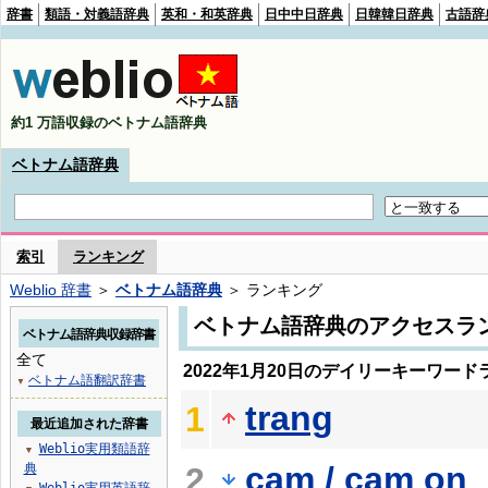
辞書
類語・対義語辞典
英和・和英辞典
日中中日辞典
日韓韓日辞典
古語辞
約1 万語収録のベトナム語辞典
ベトナム語辞典
索引
ランキング
Weblio 辞書
＞
ベトナム語辞典
＞ ランキング
ベトナム語辞典のアクセスラ
ベトナム語辞典収録辞書
全て
2022年1月20日のデイリーキーワード
ベトナム語翻訳辞書
▼
trang
1
最近追加された辞書
Weblio実用類語辞
▼
cam / cam on
典
2