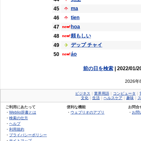
ma
45
tien
46
hoa
47
頼もしい
48
デップ チャイ
49
áo
50
前の日を検索
| 2022/01/2
2026
ビジネス
｜
業界用語
｜
コンピュータ
｜
文化
｜
生活
｜
ヘルスケア
｜
趣味
｜
ご利用にあたって
便利な機能
お問合
・
Weblio辞書とは
・
ウェブリオのアプリ
・
お問
・
検索の仕方
・
ヘルプ
・
利用規約
・
プライバシーポリシー
・
サイトマップ