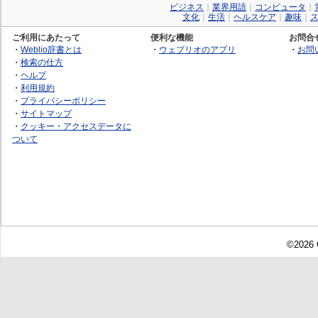
ビジネス
｜
業界用語
｜
コンピュータ
｜
文化
｜
生活
｜
ヘルスケア
｜
趣味
｜
ご利用にあたって
便利な機能
お問合
・
Weblio辞書とは
・
ウェブリオのアプリ
・
お問
・
検索の仕方
・
ヘルプ
・
利用規約
・
プライバシーポリシー
・
サイトマップ
・
クッキー・アクセスデータに
ついて
©2026 