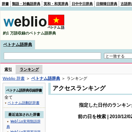
辞書
類語・対義語辞典
英和・和英辞典
日中中日辞典
日韓韓日辞典
古語辞
約1 万語収録のベトナム語辞典
ベトナム語辞典
索引
ランキング
Weblio 辞書
＞
ベトナム語辞典
＞ ランキング
アクセスランキング
ベトナム語辞典収録辞書
全て
ベトナム語翻訳辞書
▼
指定した日付のランキン
最近追加された辞書
前の日を検索 | 2010/12/
Weblio実用類語辞
▼
典