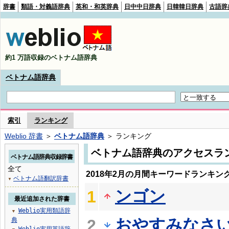
辞書
類語・対義語辞典
英和・和英辞典
日中中日辞典
日韓韓日辞典
古語辞
約1 万語収録のベトナム語辞典
ベトナム語辞典
索引
ランキング
Weblio 辞書
＞
ベトナム語辞典
＞ ランキング
ベトナム語辞典のアクセスラ
ベトナム語辞典収録辞書
全て
2018年2月の月間キーワードランキン
ベトナム語翻訳辞書
▼
ンゴン
1
最近追加された辞書
Weblio実用類語辞
▼
おやすみなさ
典
2