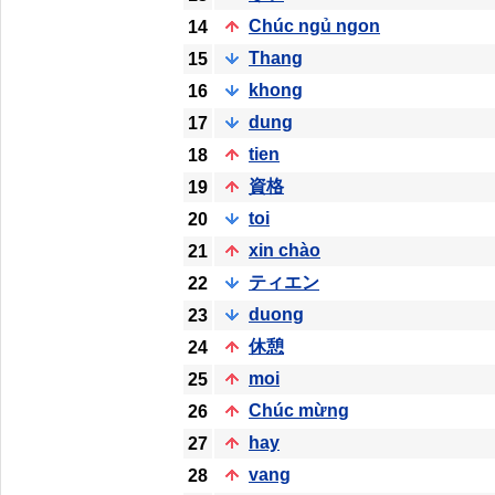
Chúc ngủ ngon
14
Thang
15
khong
16
dung
17
tien
18
資格
19
toi
20
xin chào
21
ティエン
22
duong
23
休憩
24
moi
25
Chúc mừng
26
hay
27
vang
28