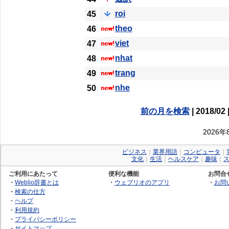
roi
45
theo
46
viet
47
nhat
48
trang
49
nhe
50
前の月を検索
| 2018/02 
2026
ビジネス
｜
業界用語
｜
コンピュータ
｜
文化
｜
生活
｜
ヘルスケア
｜
趣味
｜
ご利用にあたって
便利な機能
お問合
・
Weblio辞書とは
・
ウェブリオのアプリ
・
お問
・
検索の仕方
・
ヘルプ
・
利用規約
・
プライバシーポリシー
・
サイトマップ