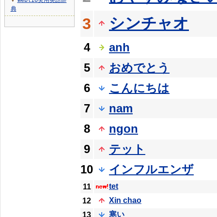
Weblio実用英語辞
▼
典
シンチャオ
3
4
anh
5
おめでとう
6
こんにちは
7
nam
8
ngon
9
テット
10
インフルエンザ
tet
11
Xin chao
12
寒い
13