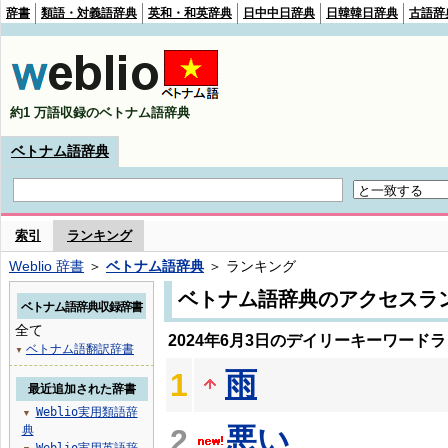
辞書
類語・対義語辞典
英和・和英辞典
日中中日辞典
日韓韓日辞典
古語辞
約1 万語収録のベトナム語辞典
ベトナム語辞典
索引
ランキング
Weblio 辞書
＞
ベトナム語辞典
＞ ランキング
ベトナム語辞典のアクセスラ
ベトナム語辞典収録辞書
全て
2024年6月3日のデイリーキーワード
ベトナム語翻訳辞書
▼
雨
1
最近追加された辞書
Weblio実用類語辞
▼
悪い
典
2