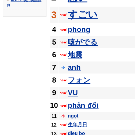
Weblio実用英語辞
▼
典
すごい
3
4
phong
5
咳がでる
6
地震
7
anh
8
フォン
9
VU
10
phản đối
ngọt
11
生年月日
12
dieu bo
13