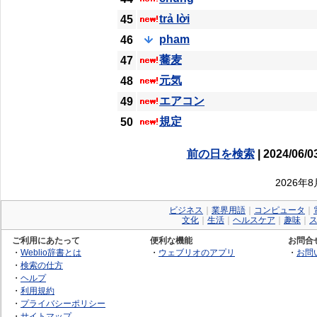
trả lời
45
pham
46
蕎麦
47
元気
48
エアコン
49
規定
50
前の日を検索
| 2024/06/0
2026年
ビジネス
｜
業界用語
｜
コンピュータ
｜
文化
｜
生活
｜
ヘルスケア
｜
趣味
｜
ご利用にあたって
便利な機能
お問合
・
Weblio辞書とは
・
ウェブリオのアプリ
・
お問
・
検索の仕方
・
ヘルプ
・
利用規約
・
プライバシーポリシー
・
サイトマップ