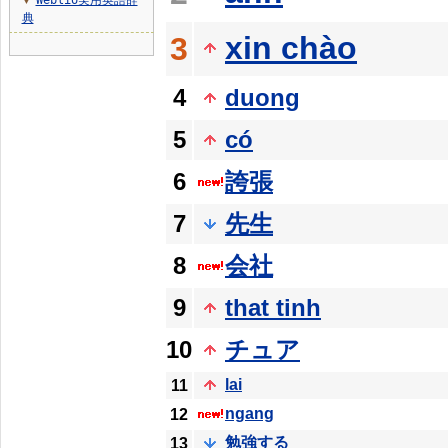
Weblio実用英語辞
▼
典
xin chào
3
4
duong
5
có
6
誇張
7
先生
8
会社
9
that tinh
10
チュア
lai
11
ngang
12
勉強する
13