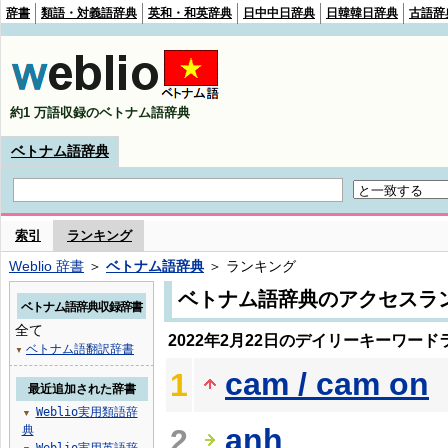
辞書
類語・対義語辞典
英和・和英辞典
日中中日辞典
日韓韓日辞典
古語辞
約1 万語収録のベトナム語辞典
ベトナム語辞典
索引
ランキング
Weblio 辞書
＞
ベトナム語辞典
＞ ランキング
ベトナム語辞典のアクセスラ
ベトナム語辞典収録辞書
全て
2022年2月22日のデイリーキーワード
ベトナム語翻訳辞書
▼
cam / cam on
1
最近追加された辞書
Weblio実用類語辞
▼
anh
典
2