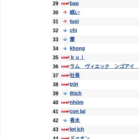
bao
29
眠い
30
tuoi
31
chi
32
愛
33
khong
34
ｂｕｉ
35
ラム ヴィエック ンゴアイ
36
社長
37
trời
38
thich
39
nhóm
40
con lai
41
香水
42
lợi ích
43
ドゥオン
44