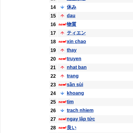
休み
14
dau
15
物質
16
ティエン
17
xin chao
18
thay
19
truyen
20
nhat ban
21
trang
22
sần sùi
23
khoang
24
tim
25
trach nhiem
26
ngay lập tức
27
良い
28