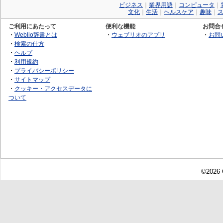
ビジネス
｜
業界用語
｜
コンピュータ
｜
文化
｜
生活
｜
ヘルスケア
｜
趣味
｜
ご利用にあたって
便利な機能
お問合
・
Weblio辞書とは
・
ウェブリオのアプリ
・
お問
・
検索の仕方
・
ヘルプ
・
利用規約
・
プライバシーポリシー
・
サイトマップ
・
クッキー・アクセスデータに
ついて
©2026 