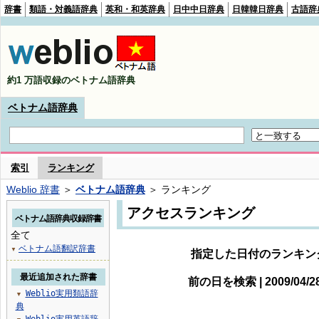
辞書
類語・対義語辞典
英和・和英辞典
日中中日辞典
日韓韓日辞典
古語辞
約1 万語収録のベトナム語辞典
ベトナム語辞典
索引
ランキング
Weblio 辞書
＞
ベトナム語辞典
＞ ランキング
アクセスランキング
ベトナム語辞典収録辞書
全て
ベトナム語翻訳辞書
▼
指定した日付のランキン
最近追加された辞書
前の日を検索 | 2009/04/
Weblio実用類語辞
▼
典