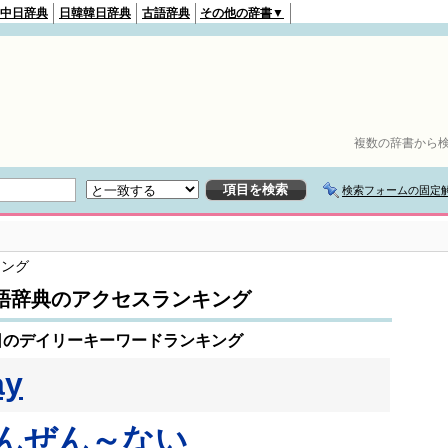
中日辞典
日韓韓日辞典
古語辞典
その他の辞書▼
複数の辞書から検
検索フォームの固定
キング
語辞典のアクセスランキング
2日のデイリーキーワードランキング
ay
んぜん～ない