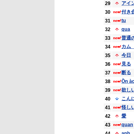
アイ
29
付き
30
tu
31
qua
32
普通
33
カム
34
今日
35
見る
36
断る
37
Ồn à
38
欲し
39
こん
40
怪し
41
愛
42
quan
43
anh
44