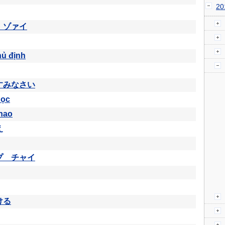
2
 ゾァイ
hủ định
すみなさい
học
hao
え
プ チャイ
ける