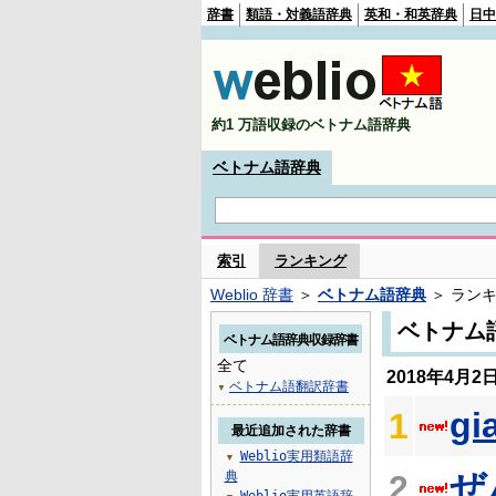
辞書
類語・対義語辞典
英和・和英辞典
日中
約1 万語収録のベトナム語辞典
ベトナム語辞典
索引
ランキング
Weblio 辞書
＞
ベトナム語辞典
＞ ラン
ベトナム
ベトナム語辞典収録辞書
全て
2018年4月
ベトナム語翻訳辞書
▼
gi
1
最近追加された辞書
Weblio実用類語辞
▼
ぜ
典
2