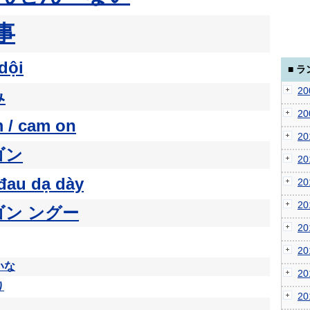
事
dội
■ 
2
み
2
 / cam on
2
ゴン
2
đau dạ dày
2
2
ゴン ングー
2
2
いな
2
り
2