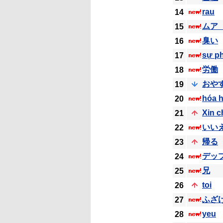
rau
14
ムア
15
臭い
16
sự p
17
労働
18
おや
19
hóa 
20
Xin c
21
いい
22
帰る
23
デッ
24
兄
25
toi
26
ふざ
27
yeu
28