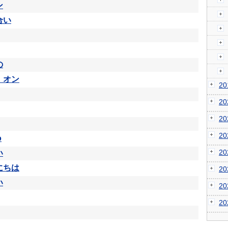
ン
合い
の
 オン
2
2
2
2
o
2
い
にちは
2
い
2
2