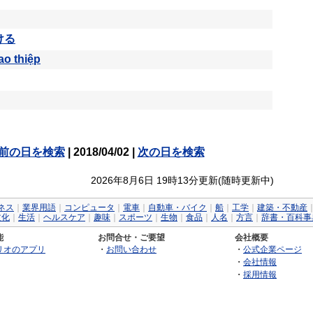
ける
ao thiệp
前の日を検索
| 2018/04/02 |
次の日を検索
2026年8月6日 19時13分更新(随時更新中)
ネス
｜
業界用語
｜
コンピュータ
｜
電車
｜
自動車・バイク
｜
船
｜
工学
｜
建築・不動産
文化
｜
生活
｜
ヘルスケア
｜
趣味
｜
スポーツ
｜
生物
｜
食品
｜
人名
｜
方言
｜
辞書・百科事
能
お問合せ・ご要望
会社概要
リオのアプリ
・
お問い合わせ
・
公式企業ページ
・
会社情報
・
採用情報