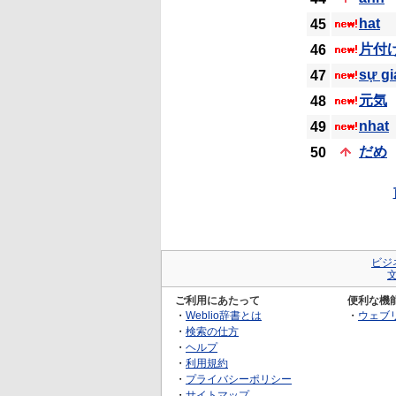
hat
45
片付
46
sự gi
47
元気
48
nhat
49
だめ
50
ビジ
ご利用にあたって
便利な機
・
Weblio辞書とは
・
ウェブ
・
検索の仕方
・
ヘルプ
・
利用規約
・
プライバシーポリシー
・
サイトマップ