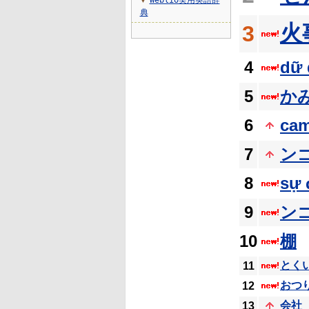
Weblio実用英語辞
▼
典
火
3
4
dữ 
5
か
6
cam
7
ン
8
sự 
9
ン
10
棚
とく
11
おつ
12
会社
13