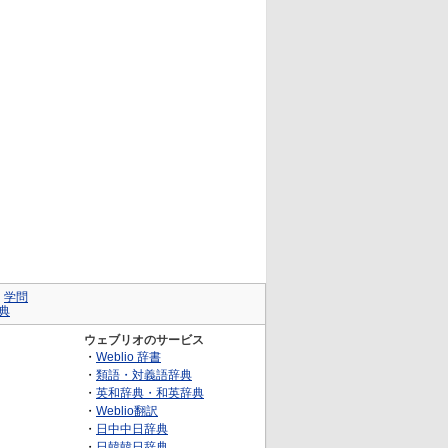
｜
学問
典
ウェブリオのサービス
・
Weblio 辞書
・
類語・対義語辞典
・
英和辞典・和英辞典
・
Weblio翻訳
・
日中中日辞典
・
日韓韓日辞典