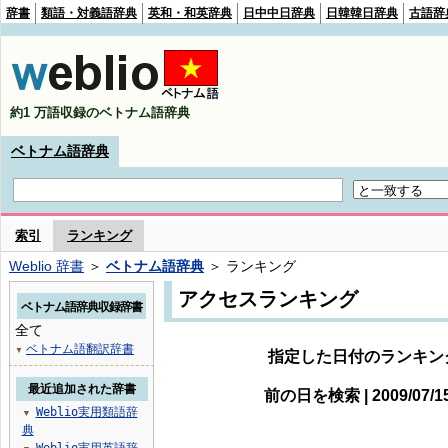
辞書
類語・対義語辞典
英和・和英辞典
日中中日辞典
日韓韓日辞典
古語辞
約1 万語収録のベトナム語辞典
ベトナム語辞典
索引
ランキング
Weblio 辞書
＞
ベトナム語辞典
＞ ランキング
アクセスランキング
ベトナム語辞典収録辞書
全て
ベトナム語翻訳辞書
▼
指定した日付のランキン
最近追加された辞書
前の日を検索 | 2009/07/
Weblio実用類語辞
▼
典