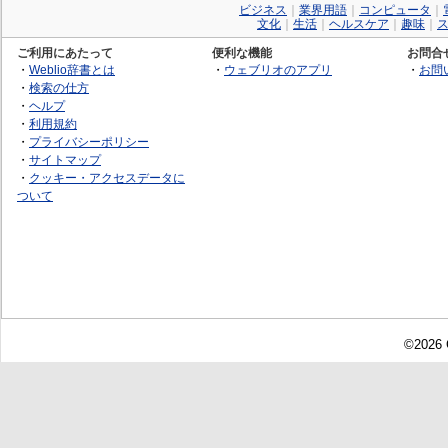
ビジネス
｜
業界用語
｜
コンピュータ
｜
文化
｜
生活
｜
ヘルスケア
｜
趣味
｜
ご利用にあたって
便利な機能
お問合
・
Weblio辞書とは
・
ウェブリオのアプリ
・
お問
・
検索の仕方
・
ヘルプ
・
利用規約
・
プライバシーポリシー
・
サイトマップ
・
クッキー・アクセスデータに
ついて
©2026 