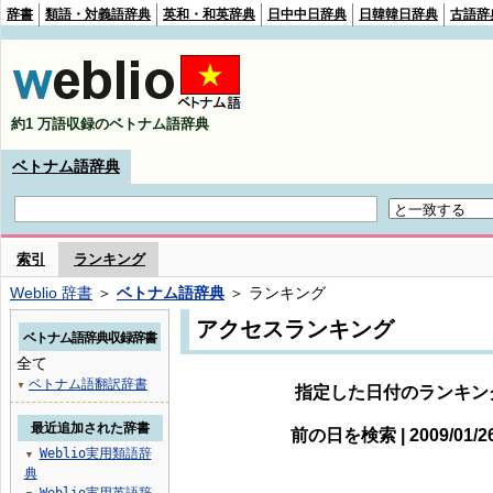
辞書
類語・対義語辞典
英和・和英辞典
日中中日辞典
日韓韓日辞典
古語辞
約1 万語収録のベトナム語辞典
ベトナム語辞典
索引
ランキング
Weblio 辞書
＞
ベトナム語辞典
＞ ランキング
アクセスランキング
ベトナム語辞典収録辞書
全て
ベトナム語翻訳辞書
▼
指定した日付のランキン
最近追加された辞書
前の日を検索 | 2009/01/
Weblio実用類語辞
▼
典