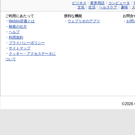
ビジネス
｜
業界用語
｜
コンピュータ
｜
文化
｜
生活
｜
ヘルスケア
｜
趣味
｜
ご利用にあたって
便利な機能
お問合
・
Weblio辞書とは
・
ウェブリオのアプリ
・
お問
・
検索の仕方
・
ヘルプ
・
利用規約
・
プライバシーポリシー
・
サイトマップ
・
クッキー・アクセスデータに
ついて
©2026 