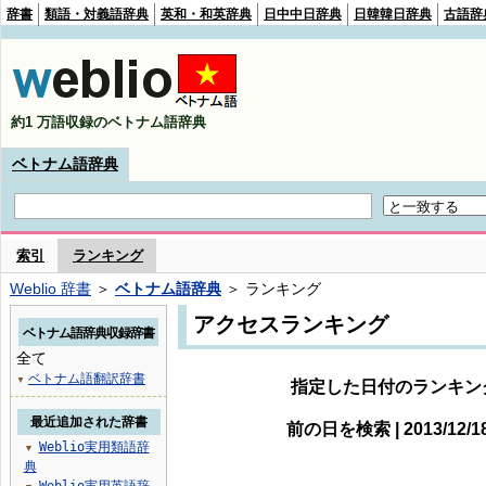
辞書
類語・対義語辞典
英和・和英辞典
日中中日辞典
日韓韓日辞典
古語辞
約1 万語収録のベトナム語辞典
ベトナム語辞典
索引
ランキング
Weblio 辞書
＞
ベトナム語辞典
＞ ランキング
アクセスランキング
ベトナム語辞典収録辞書
全て
ベトナム語翻訳辞書
▼
指定した日付のランキン
最近追加された辞書
前の日を検索 | 2013/12/
Weblio実用類語辞
▼
典