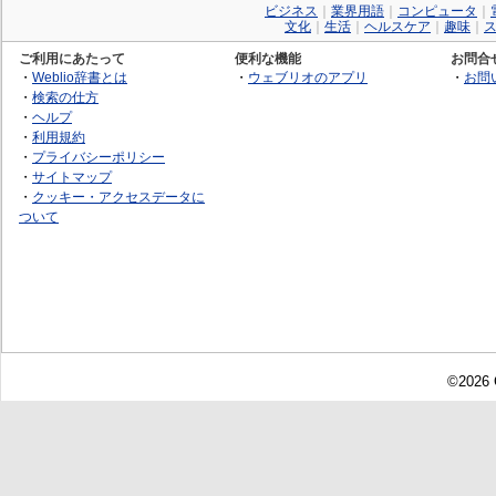
ビジネス
｜
業界用語
｜
コンピュータ
｜
文化
｜
生活
｜
ヘルスケア
｜
趣味
｜
ご利用にあたって
便利な機能
お問合
・
Weblio辞書とは
・
ウェブリオのアプリ
・
お問
・
検索の仕方
・
ヘルプ
・
利用規約
・
プライバシーポリシー
・
サイトマップ
・
クッキー・アクセスデータに
ついて
©2026 