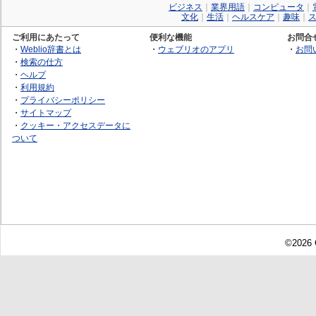
ビジネス
｜
業界用語
｜
コンピュータ
｜
文化
｜
生活
｜
ヘルスケア
｜
趣味
｜
ご利用にあたって
便利な機能
お問合
・
Weblio辞書とは
・
ウェブリオのアプリ
・
お問
・
検索の仕方
・
ヘルプ
・
利用規約
・
プライバシーポリシー
・
サイトマップ
・
クッキー・アクセスデータに
ついて
©2026 