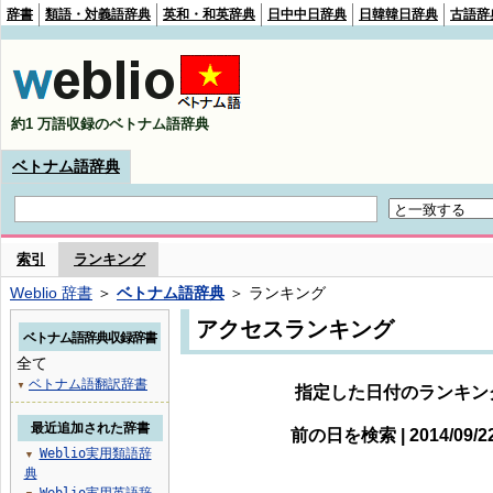
辞書
類語・対義語辞典
英和・和英辞典
日中中日辞典
日韓韓日辞典
古語辞
約1 万語収録のベトナム語辞典
ベトナム語辞典
索引
ランキング
Weblio 辞書
＞
ベトナム語辞典
＞ ランキング
アクセスランキング
ベトナム語辞典収録辞書
全て
ベトナム語翻訳辞書
▼
指定した日付のランキン
最近追加された辞書
前の日を検索 | 2014/09/
Weblio実用類語辞
▼
典