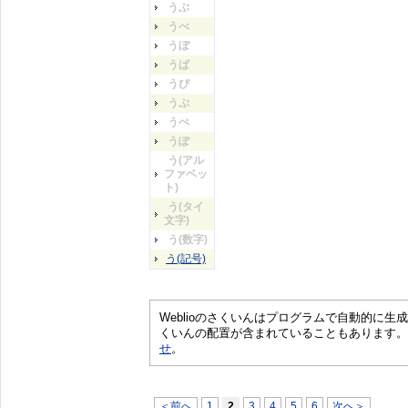
うぶ
うべ
うぼ
うぱ
うぴ
うぷ
うぺ
うぽ
う(アル
ファベッ
ト)
う(タイ
文字)
う(数字)
う(記号)
Weblioのさくいんはプログラムで自動的に
くいんの配置が含まれていることもあります。
せ
。
＜前へ
1
2
3
4
5
6
次へ＞