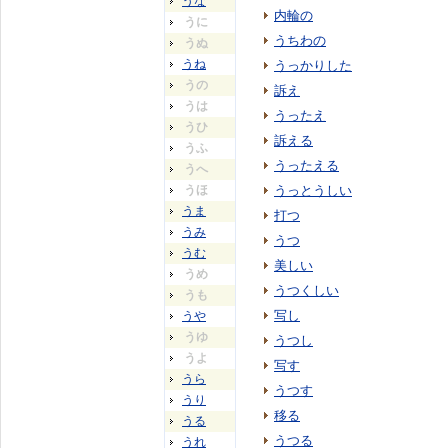
うな
内輪の
うに
うちわの
うぬ
うね
うっかりした
うの
訴え
うは
うったえ
うひ
訴える
うふ
うったえる
うへ
うほ
うっとうしい
うま
打つ
うみ
うつ
うむ
美しい
うめ
うつくしい
うも
写し
うや
うゆ
うつし
うよ
写す
うら
うつす
うり
移る
うる
うつる
うれ