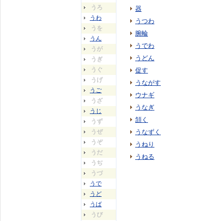
うろ
器
うわ
うつわ
うを
腕輪
うん
うでわ
うが
うどん
うぎ
うぐ
促す
うげ
うながす
うご
ウナギ
うざ
うなぎ
うじ
頷く
うず
うぜ
うなずく
うぞ
うねり
うだ
うねる
うぢ
うづ
うで
うど
うば
うび