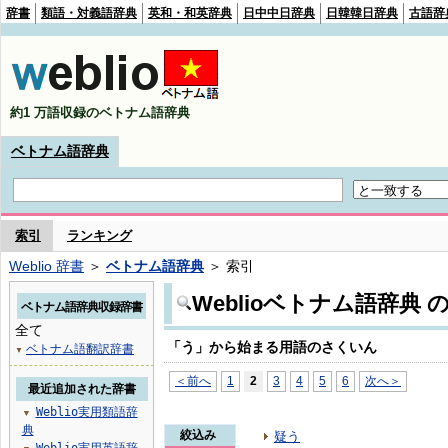
辞書
類語・対義語辞典
英和・和英辞典
日中中日辞典
日韓韓日辞典
古語辞
約1 万語収録のベトナム語辞典
ベトナム語辞典
索引
ランキング
Weblio 辞書
＞
ベトナム語辞典
＞ 索引
Weblioベトナム語辞典
ベトナム語辞典収録辞書
全て
「う」から始まる用語のさくいん
ベトナム語翻訳辞書
▼
＜前へ
1
2
3
4
5
6
次へ＞
最近追加された辞書
Weblio実用類語辞
▼
典
絞込み
疑う