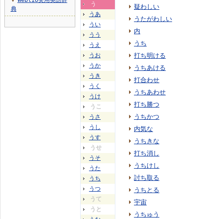
Weblio実用英語辞
▼
う
疑わしい
典
うあ
うたがわしい
うい
内
うう
うち
うえ
うお
打ち明ける
うか
うちあける
うき
打合わせ
うく
うちあわせ
うけ
打ち勝つ
うこ
うちかつ
うさ
うし
内気な
うす
うちきな
うせ
打ち消し
うそ
うちけし
うた
討ち取る
うち
うつ
うちとる
うて
宇宙
うと
うちゅう