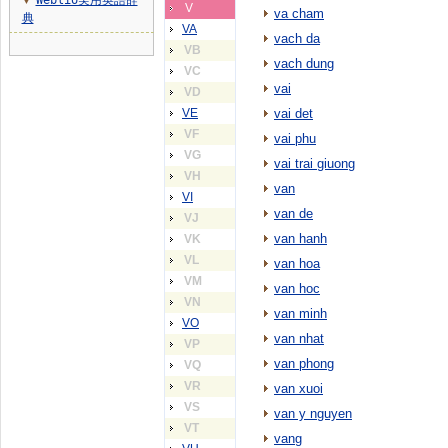
Weblio実用英語辞
▼
V
va cham
典
VA
vach da
VB
vach dung
VC
vai
VD
VE
vai det
VF
vai phu
VG
vai trai giuong
VH
van
VI
van de
VJ
van hanh
VK
VL
van hoa
VM
van hoc
VN
van minh
VO
van nhat
VP
van phong
VQ
VR
van xuoi
VS
van y nguyen
VT
vang