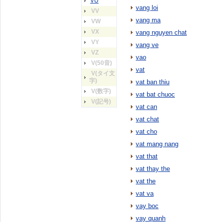
VU
vang loi
VV
vang ma
VW
VX
vang nguyen chat
VY
vang ve
VZ
vao
V(50音)
vat
V(タイ文
字)
vat ban thiu
V(数字)
vat bat chuoc
V(記号)
vat can
vat chat
vat cho
vat mang nang
vat that
vat thay the
vat the
vat va
vay boc
vay quanh