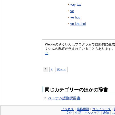
vay tay
ve
ve huu
ve khu hoi
Weblioのさくいんはプログラムで自動的に
くいんの配置が含まれていることもあります。
せ
。
1
2
次へ＞
同じカテゴリーのほかの辞書
ベトナム語翻訳辞書
ビジネス
｜
業界用語
｜
コンピュータ
｜
文化
｜
生活
｜
ヘルスケア
｜
趣味
｜