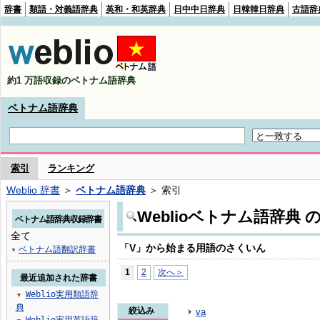
辞書
類語・対義語辞典
英和・和英辞典
日中中日辞典
日韓韓日辞典
古語辞
約1 万語収録のベトナム語辞典
ベトナム語辞典
索引
ランキング
Weblio 辞書
＞
ベトナム語辞典
＞ 索引
Weblioベトナム語辞典
ベトナム語辞典収録辞書
全て
「V」から始まる用語のさくいん
ベトナム語翻訳辞書
▼
1
2
次へ＞
最近追加された辞書
Weblio実用類語辞
▼
典
絞込み
va